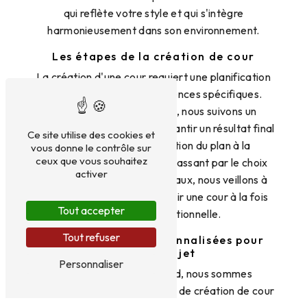
qui reflète votre style et qui s'intègre
harmonieusement dans son environnement.
Les étapes de la création de cour
La création d'une cour requiert une planification
minutieuse et des compétences spécifiques.
Chez Entreprise Gabillard, nous suivons un
processus rigoureux pour garantir un résultat final
Ce site utilise des cookies et
de qualité. De la conception du plan à la
vous donne le contrôle sur
ceux que vous souhaitez
réalisation des travaux, en passant par le choix
activer
des matériaux et des végétaux, nous veillons à
chaque détail pour vous offrir une cour à la fois
Tout accepter
esthétique et fonctionnelle.
Tout refuser
Des prestations personnalisées pour
chaque projet
Personnaliser
Chez Entreprise Gabillard, nous sommes
conscients que chaque projet de création de cour