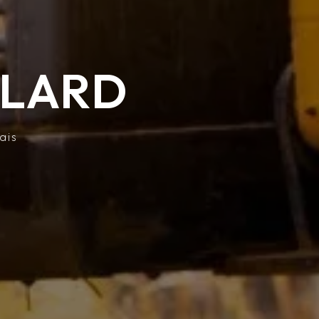
LLARD
ais