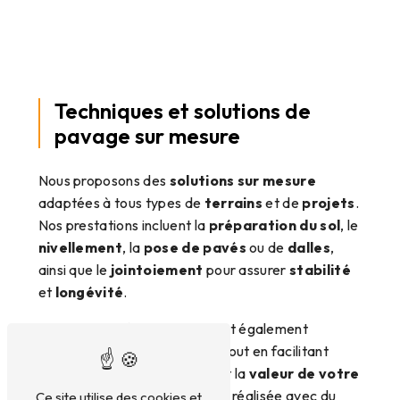
Techniques et solutions de
pavage sur mesure
Nous proposons des
solutions sur mesure
adaptées à tous types de
terrains
et de
projets
.
Nos prestations incluent la
préparation du sol
, le
nivellement
, la
pose de pavés
ou de
dalles
,
ainsi que le
jointoiement
pour assurer
stabilité
et
longévité
.
Le
pavage décoratif
permet également
d’
embellir vos extérieurs
, tout en facilitant
l’
entretien
et en augmentant la
valeur de votre
bien
. Chaque intervention est réalisée avec du
Ce site utilise des cookies et