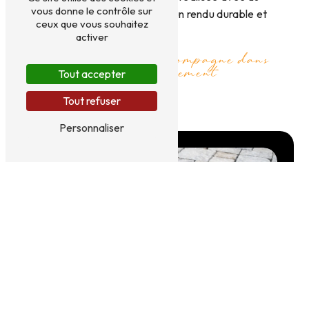
vous donne le contrôle sur
matériel performant
pour un rendu durable et
ceux que vous souhaitez
esthétique.
activer
Notre équipe vous accompagne dans
vos travaux de terrassement
Tout accepter
Tout refuser
Nous contacter
Personnaliser