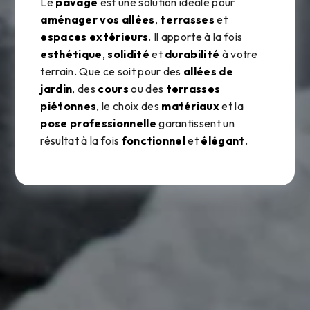
Le
pavage
est une solution idéale pour
aménager vos allées
,
terrasses
et
espaces extérieurs
. Il apporte à la fois
esthétique
,
solidité
et
durabilité
à votre
terrain. Que ce soit pour des
allées de
jardin
, des
cours
ou des
terrasses
piétonnes
, le choix des
matériaux
et la
pose professionnelle
garantissent un
résultat à la fois
fonctionnel
et
élégant
.