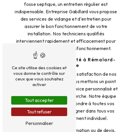
fosse septique, un entretien régulier est
indispensable. Entreprise Gabillard vous propose
des services de vidange et d'entretien pour
assurer le bon fonctionnement de votre
installation. Nos techniciens qualifiés
interviennent rapidement et efficacement pour
prévenir tout risque de dysfonctionnement.
Service Client de Qualité à Rémalard-
en-Perche
Ce site utilise des cookies et
vous donne le contrôle sur
Chez Entreprise Gabillard, la satisfaction de nos
ceux que vous souhaitez
clients est notre priorité. Nous mettons un point
activer
d'honneur à vous offrir un service personnalisé et
de qualité à Rémalard-en-Perche. Notre équipe
Tout accepter
est à votre écoute pour répondre à toutes vos
questions et vous accompagner dans tous vos
Tout refuser
projets liés à l'assainissement individuel.
Personnaliser
Pour toute demande d'information ou de devis,